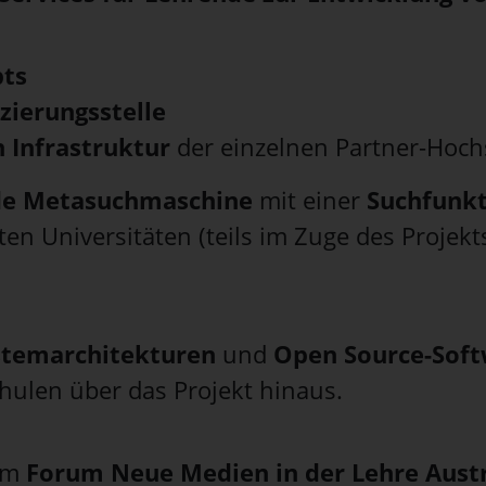
pts
zierungsstelle
n Infrastruktur
der einzelnen Partner-Hoc
de Metasuchmaschine
mit einer
Suchfunkt
igten Universitäten (teils im Zuge des Projek
stemarchitekturen
und
Open Source-Soft
hulen über das Projekt hinaus.
om
Forum Neue Medien in der Lehre Aust