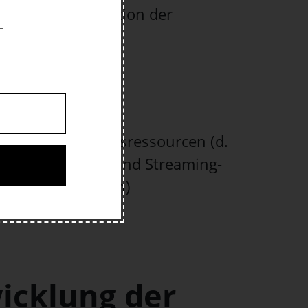
ptimalen Integration der
-
ür offene Bildungsressourcen (d.
 von und zu LMS und Streaming-
en, Dokumentation)
icklung der