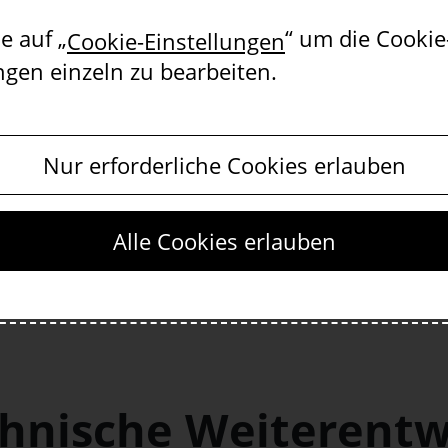
 und anhand des Datenflusses Analyse der o
e auf „
“ um die Cookie
Cookie-Einstellungen
ngen einzeln zu bearbeiten.
Nur erforderliche Cookies erlauben
ekt für die Weiterentwicklung des OERhubs f
ng und Implementierung von Schnittstellen
Alle Cookies erlauben
der lokalen Systeme der Partneruniversität
s Management und Koordination
chnische Weiterentw