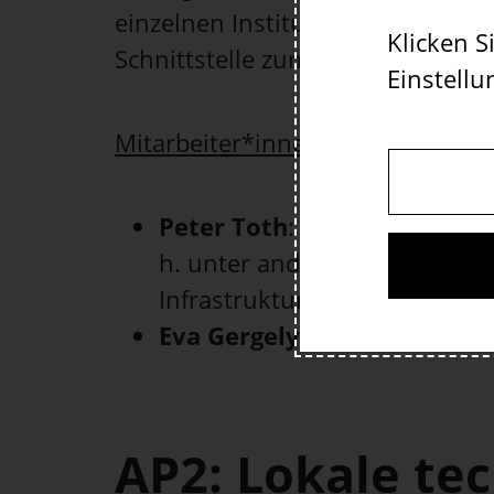
einzelnen Institutionen erhoben
Klicken Si
Schnittstelle zum Fachportal.
Einstellu
Mitarbeiter*innen
Peter Toth
: IT-Systemarchit
h. unter anderem: Entwicklu
Infrastrukturen; Einbindung 
Eva Gergely, BSc
: operative
AP2: Lokale te