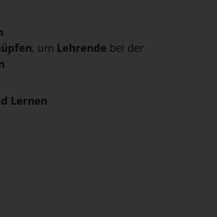
n
nüpfen
, um
Lehrende
bei der
n
nd Lernen