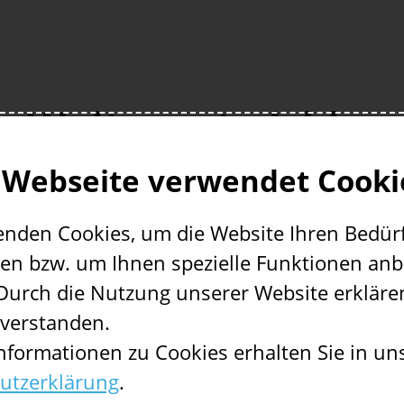
e Weiterentwicklun
 Webseite verwendet Cooki
enden Cookies, um die Website Ihren Bedür
an Ganguly (Universität Wien)
en bzw. um Ihnen spezielle Funktionen anb
Durch die Nutzung unserer Website erklären
technische Weiterentwicklung des OERhub und
nverstanden.
 mit Arbeitspaket 6 die Beratung und den
nformationen zu Cookies erhalten Sie in un
m Zuge der Weiterentwicklung des OERhub w
utzerklärung
.
heitschecks. Es werden ebenso die Systemlan