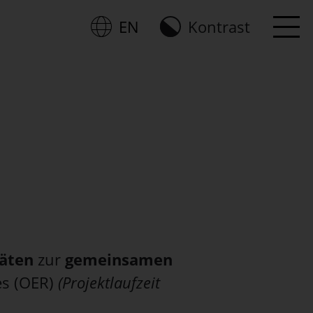
EN
Kontrast
English
Me
täten
zur
gemeinsamen
es (OER)
(Projektlaufzeit