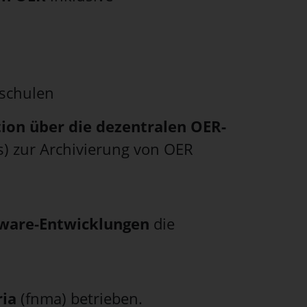
hschulen
ion über die dezentralen OER-
ts) zur Archivierung von OER
ware-Entwicklungen
die
ria
(fnma) betrieben.