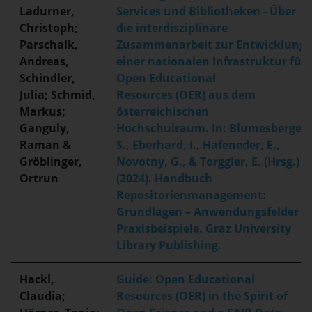
Ladurner,
Services und Bibliotheken - Über
Christoph;
die interdisziplinäre
Parschalk,
Zusammenarbeit zur Entwicklung
Andreas,
einer nationalen Infrastruktur für
Schindler,
Open Educational
Julia; Schmid,
Resources (OER) aus dem
Markus;
österreichischen
Ganguly,
Hochschulraum. In: Blumesberger,
Raman &
S., Eberhard, I., Hafeneder, E.,
Gröblinger,
Novotny, G., & Torggler, E. (Hrsg.)
Ortrun
(2024). Handbuch
Repositorienmanagement:
Grundlagen – Anwendungsfelder –
Praxisbeispiele. Graz University
Library Publishing.
Hackl,
Guide: Open Educational
Claudia;
Resources (OER) in the Spirit of