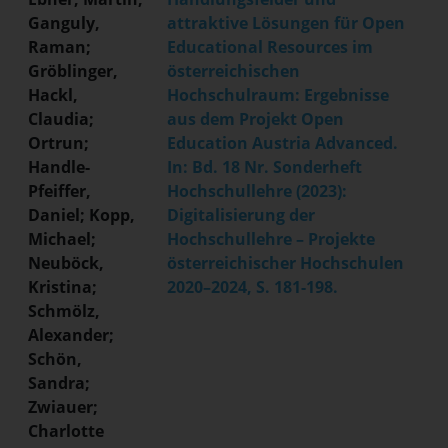
Ganguly,
attraktive Lösungen für Open
Raman;
Educational Resources im
Gröblinger,
österreichischen
Hackl,
Hochschulraum: Ergebnisse
Claudia;
aus dem Projekt Open
Ortrun;
Education Austria Advanced.
Handle-
In: Bd. 18 Nr. Sonderheft
Pfeiffer,
Hochschullehre (2023):
Daniel; Kopp,
Digitalisierung der
Michael;
Hochschullehre – Projekte
Neuböck,
österreichischer Hochschulen
Kristina;
2020–2024, S. 181-198.
Schmölz,
Alexander;
Schön,
Sandra;
Zwiauer;
Charlotte