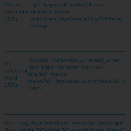
TU Graz
right" height="24" width="24"><use
(November
xlink:href="#arrow"
2020)
xmlns:xlink="http://www.w3.org/1999/xlink"
/></svg>
<svg class="d-block icon__arrow icon__arrow-
Uni
right" height="24" width="24"><use
Innsbruck
xlink:href="#arrow"
(April
xmlns:xlink="http://www.w3.org/1999/xlink" />
2022)
</svg>
Uni
<svg class="d-block icon__arrow icon__arrow-right"
Wien
height="24" width="24"><use xlink:href="#arrow"