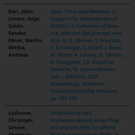
Kerr, John;
Open Tools and Methods to
Lorenz, Anja;
support the development of
Schön,
MOOCs: A Collection of How-
Sandra;
tos, Monster Assignment and
Ebner, Martin;
Kits. In: C. Meinel, T. Staubitz,
Wittke,
S. Schweiger, C. Friedl, J. Kiers,
Andreas
M. Ebner, A. Lorenz, G. Ubachs,
C. Mongenet, J.A. Ruipérez-
Valiente, M. Cortes Mendez
(eds.), EMOOCs 2021
proceedings, Potsdam:
Universitätsverlag Potsdam,
pp. 187-200
Ladurner,
Entwicklung und
Christoph;
Implementierung eines Plug-
Ortner,
Ins und von APIs für offene
Christian;
Bildungsressourcen (OER). In: