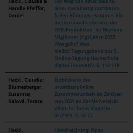
Hackl, Claudia &
Der Weg von einer Idee zu
Handle-Pfeiffer,
einer nachhaltig nutzbaren
Daniel
freien Bildungsressource: Ein
institutionelles Service der
OER-Produktion. In: Marlene
Miglbauer (Hg) Lehre 2022:
Was geht? Was
bleibt? Tagungsband zur 5.
Online-Tagung Hochschule
digital.innovativ. S. 113-118.
Hackl, Claudia;
Einblicke in die
Blumesberger,
interdisziplinäre
Susanne;
Zusammenarbeit im Zeichen
Kalová, Tereza
von OER an der Universität
Wien. In: fnma Magazin
02/2022, S. 14-17.
Hackl,
Handreichung: Open