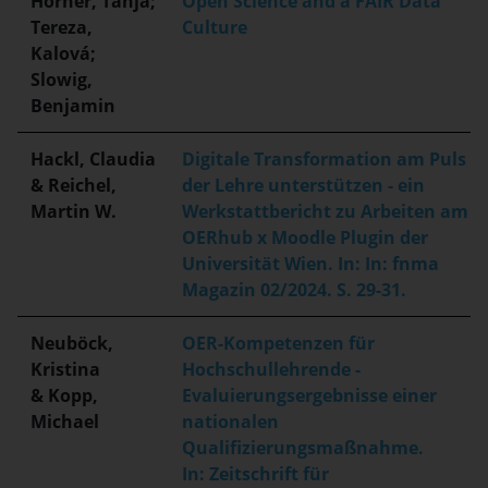
Hörner, Tanja;
Open Science and a FAIR Data
Tereza,
Culture
Kalová;
Slowig,
Benjamin
Hackl, Claudia
Digitale Transformation am Puls
& Reichel,
der Lehre unterstützen - ein
Martin W.
Werkstattbericht zu Arbeiten am
OERhub x Moodle Plugin der
Universität Wien. In: In: fnma
Magazin 02/2024. S. 29-31.
Neuböck,
OER-Kompetenzen für
Kristina
Hochschullehrende -
& Kopp,
Evaluierungsergebnisse einer
Michael
nationalen
Qualifizierungsmaßnahme.
In: Zeitschrift für