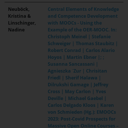
Neuböck,
Central Elements of Knowledge
Kristina &
and Competence Development
Linschinger,
with MOOCs - Using the
Nadine
Example of the OER-MOOC. In:
Christoph Meinel | Stefanie
Schweiger | Thomas Staubitz |
Robert Conrad | Carlos Alario
Hoyos | Martin Ebner |; ;
Susanna Sancassani |
Agnieszka ˙Zur | Chrisitan
Friedl | Sherif Halawa |
Dilrukshi Gamage | Jeffrey
Cross | May Carlon | Yves
Deville | Michael Gaebel |
Carlos Delgado Kloos | Karen
von Schmieden (Hg.): EMOOCs
2023: Post-Covid Prospects for
Massive Open Online Courses –