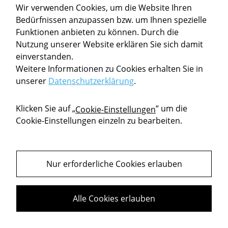
Ganguly,
Austria Advanced. Graz: TU
Wir verwenden Cookies, um die Website Ihren
Raman &
Graz.
Bedürfnissen anzupassen bzw. um Ihnen spezielle
Schön, Sandra
Funktionen anbieten zu können. Durch die
Nutzung unserer Website erklären Sie sich damit
Schön,
Technologiegestützte Lehre an
einverstanden.
Sandra;
der TU Graz in der COVID-19-
Weitere Informationen zu Cookies erhalten Sie in
Braun,
Pandemie. Das Beispiel des
unserer
Datenschutzerklärung
.
Clarissa;
ReDesign-Canvas als ein
Hohla,
Hilfsmittel der didaktisch-
Klicken Sie auf „
“ um die
Cookie-Einstellungen
Katharina;
methodischen Neugestaltung
Cookie-Einstellungen einzeln zu bearbeiten.
Mütze,
von Lehrveranstaltungen: In:
Annette &
U. Dittler & C. Kreidler (Hrsg.),
Ebner, Martin
Wie Corona die Hochschullehre
verändert: Erfahrungen und
Nur erforderliche Cookies erlauben
Gedanken aus der Krise zum
zukünftigen Einsatz von
Alle Cookies erlauben
eLearning, Wiesbaden:
Springer-Gabler, S. 243-258.