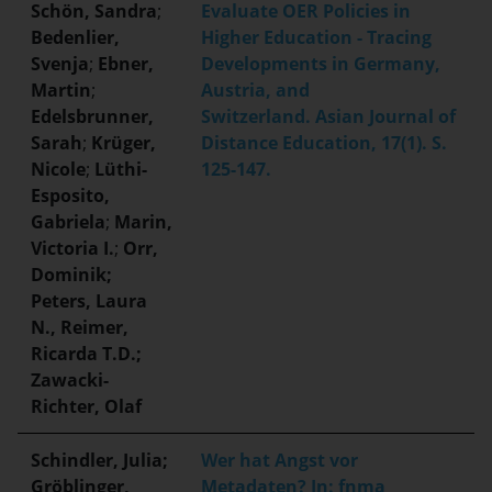
Schön, Sandra
;
Evaluate OER Policies in
Bedenlier,
Higher Education - Tracing
Svenja
;
Ebner,
Developments in Germany,
Martin
;
Austria, and
Edelsbrunner,
Switzerland. Asian Journal of
Sarah
;
Krüger,
Distance Education, 17(1). S.
Nicole
;
Lüthi-
125-147.
Esposito,
Gabriela
;
Marin,
Victoria I.
;
Orr,
Dominik;
Peters, Laura
N., Reimer,
Ricarda T.D.;
Zawacki-
Richter, Olaf
Schindler, Julia;
Wer hat Angst vor
Gröblinger,
Metadaten? In: fnma