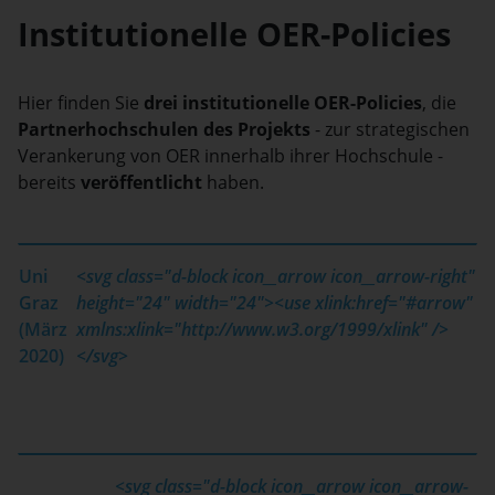
Institutionelle OER-Policies
Hier finden Sie
drei institutionelle OER-Policies
, die
Partnerhochschulen des Projekts
- zur strategischen
Verankerung von OER innerhalb ihrer Hochschule -
bereits
veröffentlicht
haben.
Uni
<svg class="d-block icon__arrow icon__arrow-right"
Graz
height="24" width="24"><use xlink:href="#arrow"
(März
xmlns:xlink="http://www.w3.org/1999/xlink" />
2020)
</svg>
<svg class="d-block icon__arrow icon__arrow-