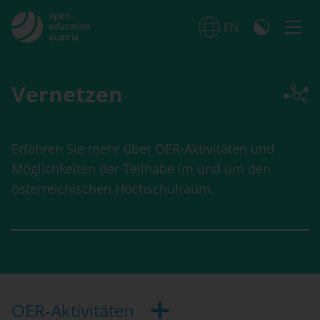
Springe zum Seiteninhalt
EN
English
Kontrast
Men
Vernetzen
Erfahren Sie mehr über OER-Aktivitäten und
Möglichkeiten der Teilhabe im und um den
österreichischen Hochschulraum.
OER-Aktivitäten